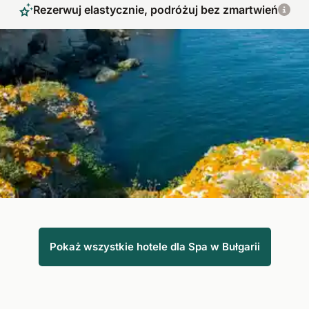
Rezerwuj elastycznie, podróżuj bez zmartwień
Kojące chwile spa pełne relaksu
Bułgaria, kraj położony na wybrzeżu Morza Czarnego, oferuje
najlepsze warunki do spędzenia wakacji w spa. Ma nie tylko
zróżnicowaną i piękną przyrodę, ale jest też bardzo łatwo
dostępna z Polski. Wysokiej jakości zabiegi w spa dopełniają
tego doświadczenia.
Pokaż wszystkie hotele dla Spa w Bułgarii