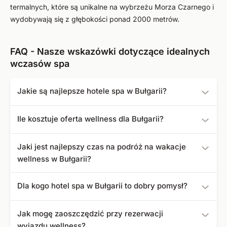
termalnych, które są unikalne na wybrzeżu Morza Czarnego i
wydobywają się z głębokości ponad 2000 metrów.
FAQ - Nasze wskazówki dotyczące idealnych
wczasów spa
Jakie są najlepsze hotele spa w Bułgarii?
Następujące hotele spa są przez nas najlepiej oceniane:
Ile kosztuje oferta wellness dla Bułgarii?
Grifid Hotel MEDISPA Encanto Beach
Wczasy spa w Bułgarii możesz zarezerwować u nas już
Flamingo Grand Hotel & Spa
Jaki jest najlepszy czas na podróż na wakacje
od 220 zł.
Aquahouse Ensana Health Spa Hotel
wellness w Bułgarii?
Maritim Paradise Blue
Grand Hotel Therme
Ponieważ od maja do września temperatury w Bułgarii
Dla kogo hotel spa w Bułgarii to dobry pomysł?
sięgają nawet 40 stopni, okres między wrześniem a
październikiem jest szczególnie odpowiedni na
Wyjazd wellness do Bułgarii jest odpowiedni również dla
Jak mogę zaoszczędzić przy rezerwacji
wycieczkę do Bułgarii.
osób o niższych dochodach, ze względu na stosunkowo
wyjazdu wellness?