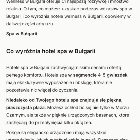
Wellness w Bułgarii oferuje Ci najlepszą rozrywkę i mnóstwo
relaksu. O tym, co możesz uzyskać podczas wczasów spa w
Bułgarii i co wyróżnia hotele wellness w Bułgarii, opowiemy w
dalszej części artykułu.
Spa w Bułgarii
.
Co wyróżnia hotel spa w Bułgarii
Hotele spa w Bułgarii zachwycają niskimi cenami i ofertą
pełnego komfortu. Hotele spa
w segmencie 4-5 gwiazdek
mają ekskluzywne wyposażenie i obsługę, która nie
pozostawia nic więcej do życzenia.
Niedaleko od Twojego hotelu spa znajduje się piękna,
piaszczysta plaża
. Możesz ochłodzić się nie tylko w Morzu
Czarnym, ale także w pięknie urządzonych basenach, które
zachęcają do przepłynięcia kilku okrążeń.
Pokoje są elegancko urządzone i mają wszystkie
udogodnienia, jakich mógłbyś sobie życzyć. Deszczownica