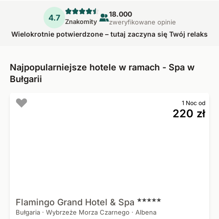
18.000
4.7
Znakomity
zweryfikowane opinie
Wielokrotnie potwierdzone – tutaj zaczyna się Twój relaks
Najpopularniejsze hotele w ramach - Spa w
Bułgarii
1 Noc od
220 zł
Flamingo Grand Hotel &
Spa
Bułgaria
·
Wybrzeże Morza Czarnego
·
Albena