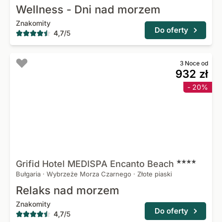
Wellness - Dni nad morzem
Znakomity
Do oferty
4,7
/
5
3 Noce od
932 zł
- 20%
Grifid Hotel MEDISPA Encanto
Beach
Bułgaria
·
Wybrzeże Morza Czarnego
·
Złote piaski
Relaks nad morzem
Znakomity
Do oferty
4,7
/
5