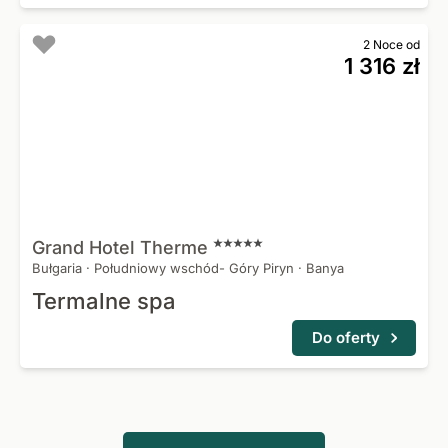
2 Noce od
1 316 zł
Grand Hotel
Therme
Bułgaria
·
Południowy wschód- Góry Piryn
·
Banya
Termalne spa
Do oferty