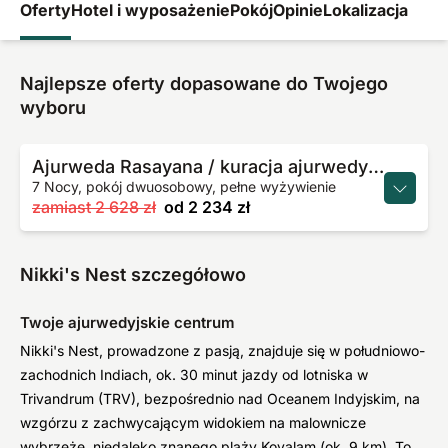
Oferty
Hotel i wyposażenie
Pokój
Opinie
Lokalizacja
Najlepsze oferty dopasowane do Twojego
wyboru
Ajurweda Rasayana / kuracja ajurwedyjska Panchakarma
7 Nocy, pokój dwuosobowy, pełne wyżywienie
zamiast
2 628 zł
od
2 234 zł
Nikki's Nest szczegółowo
Twoje ajurwedyjskie centrum
Nikki's Nest, prowadzone z pasją, znajduje się w południowo-
zachodnich Indiach, ok. 30 minut jazdy od lotniska w
Trivandrum (TRV), bezpośrednio nad Oceanem Indyjskim, na
wzgórzu z zachwycającym widokiem na malownicze
wybrzeże, niedaleko znanego plaży Kovalam (ok. 9 km). To