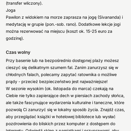
(transfer wliczony).
Joga
Pawilon z widokiem na morze zaprasza na jogę (Sivananda) i
medytację w grupie (pon.-sob. rano). Dodatkowe lekcje jogi
można rezerwować na miejscu (koszt ok. 15-25 euro za
godzinę).
Czas wolny
Przy basenie lub na bezpośrednio dostępnej plaży możesz
cieszyć się delikatnym szumem fal. Zanim zanurzysz się w
chłodnych falach, polecamy zapytać ratownika o możliwe
prądy - przecież bezpieczeństwo jest najważniejsze!
W sezonie wysokim (ok. listopada do marca) czekają na
Ciebie nie tylko zapierające dech w piersiach zachody słońca,
ale także fascynujące wydarzenia kulturalne i taneczne, które
pozwolą Ci zanurzyć się w lokalny sposób życia. Znajdź czas,
aby przeglądać książki w hotelowej bibliotece lub wysłać
pozdrowienia do bliskich przez komputer z dostępem do
Internetu. Odwiedź sklep z pamiątkami i przyprawami, aby