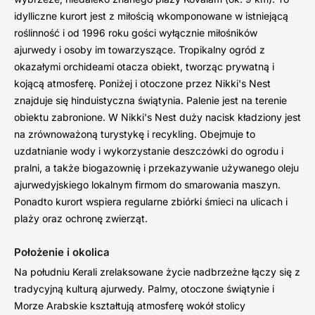
idylliczne kurort jest z miłością wkomponowane w istniejącą
roślinność i od 1996 roku gości wyłącznie miłośników
ajurwedy i osoby im towarzyszące. Tropikalny ogród z
okazałymi orchideami otacza obiekt, tworząc prywatną i
kojącą atmosferę. Poniżej i otoczone przez Nikki's Nest
znajduje się hinduistyczna świątynia. Palenie jest na terenie
obiektu zabronione. W Nikki's Nest duży nacisk kładziony jest
na zrównoważoną turystykę i recykling. Obejmuje to
uzdatnianie wody i wykorzystanie deszczówki do ogrodu i
pralni, a także biogazownię i przekazywanie używanego oleju
ajurwedyjskiego lokalnym firmom do smarowania maszyn.
Ponadto kurort wspiera regularne zbiórki śmieci na ulicach i
plaży oraz ochronę zwierząt.
Położenie i okolica
Na południu Kerali zrelaksowane życie nadbrzeżne łączy się z
tradycyjną kulturą ajurwedy. Palmy, otoczone świątynie i
Morze Arabskie kształtują atmosferę wokół stolicy