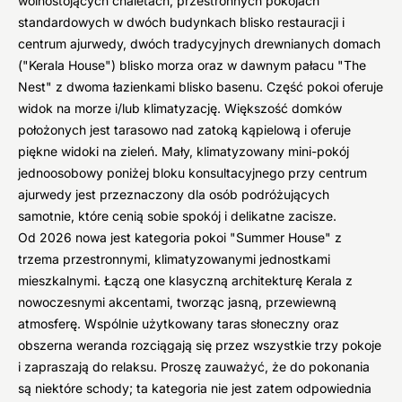
wolnostojących chaletach, przestronnych pokojach
standardowych w dwóch budynkach blisko restauracji i
centrum ajurwedy, dwóch tradycyjnych drewnianych domach
("Kerala House") blisko morza oraz w dawnym pałacu "The
Nest" z dwoma łazienkami blisko basenu. Część pokoi oferuje
widok na morze i/lub klimatyzację. Większość domków
położonych jest tarasowo nad zatoką kąpielową i oferuje
piękne widoki na zieleń. Mały, klimatyzowany mini-pokój
jednoosobowy poniżej bloku konsultacyjnego przy centrum
ajurwedy jest przeznaczony dla osób podróżujących
samotnie, które cenią sobie spokój i delikatne zacisze.
Od 2026 nowa jest kategoria pokoi "Summer House" z
trzema przestronnymi, klimatyzowanymi jednostkami
mieszkalnymi. Łączą one klasyczną architekturę Kerala z
nowoczesnymi akcentami, tworząc jasną, przewiewną
atmosferę. Wspólnie użytkowany taras słoneczny oraz
obszerna weranda rozciągają się przez wszystkie trzy pokoje
i zapraszają do relaksu. Proszę zauważyć, że do pokonania
są niektóre schody; ta kategoria nie jest zatem odpowiednia