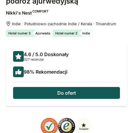
podróż ajurwedyjską
COMFORT
Nikki's
Nest
Indie · Południowo-zachodnie Indie / Kerala · Trivandrum
Hotel numer 3
Ajurweda
Hotel numer 2
Indie
4.6
/ 5.0
Doskonały
327 recenzje
98
%
Rekomendacji
Do ofert