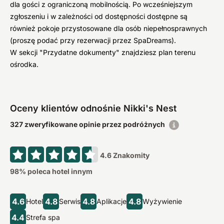
dla gości z ograniczoną mobilnością. Po wcześniejszym
zgłoszeniu i w zależności od dostępności dostępne są
również pokoje przystosowane dla osób niepełnosprawnych
(proszę podać przy rezerwacji przez SpaDreams).
W sekcji "Przydatne dokumenty" znajdziesz plan terenu
ośrodka.
Oceny klientów odnośnie Nikki's Nest
327 zweryfikowane opinie przez podróżnych
4.6
Znakomity
98
% poleca hotel innym
4.6
4.8
4.8
4.8
Hotel
Serwis
Aplikacje
Wyżywienie
4.4
Strefa spa