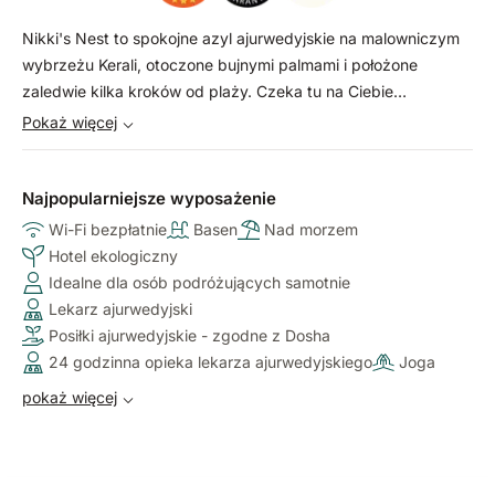
Nikki's Nest to spokojne azyl ajurwedyjskie na malowniczym
wybrzeżu Kerali, otoczone bujnymi palmami i położone
zaledwie kilka kroków od plaży. Czeka tu na Ciebie
wyjątkowe połączenie serdecznej, osobistej obsługi i
Pokaż więcej
autentycznych, wysokiej jakości zabiegów ajurwedyjskich,
spełniających rygorystyczne standardy NABH. Dla chwil
pełnych duchowości, w zasięgu wzroku znajduje się
Najpopularniejsze wyposażenie
największa statua Shivy w Kerali.
Wi-Fi bezpłatnie
Basen
Nad morzem
Hotel ekologiczny
Idealne dla osób podróżujących samotnie
Lekarz ajurwedyjski
Posiłki ajurwedyjskie - zgodne z Dosha
24 godzinna opieka lekarza ajurwedyjskiego
Joga
pokaż więcej