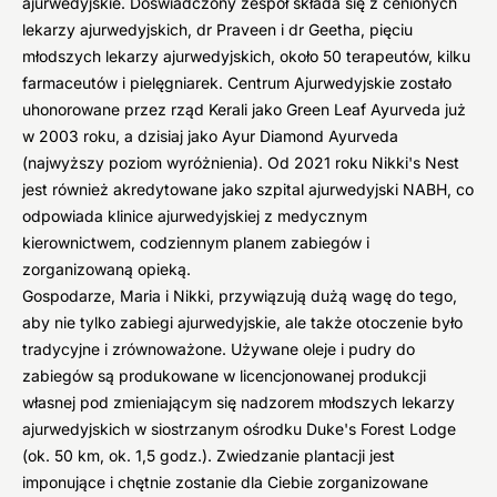
ajurwedyjskie. Doświadczony zespół składa się z cenionych
lekarzy ajurwedyjskich, dr Praveen i dr Geetha, pięciu
młodszych lekarzy ajurwedyjskich, około 50 terapeutów, kilku
farmaceutów i pielęgniarek. Centrum Ajurwedyjskie zostało
uhonorowane przez rząd Kerali jako Green Leaf Ayurveda już
w 2003 roku, a dzisiaj jako Ayur Diamond Ayurveda
(najwyższy poziom wyróżnienia). Od 2021 roku Nikki's Nest
jest również akredytowane jako szpital ajurwedyjski NABH, co
odpowiada klinice ajurwedyjskiej z medycznym
kierownictwem, codziennym planem zabiegów i
zorganizowaną opieką.
Gospodarze, Maria i Nikki, przywiązują dużą wagę do tego,
aby nie tylko zabiegi ajurwedyjskie, ale także otoczenie było
tradycyjne i zrównoważone. Używane oleje i pudry do
zabiegów są produkowane w licencjonowanej produkcji
własnej pod zmieniającym się nadzorem młodszych lekarzy
ajurwedyjskich w siostrzanym ośrodku Duke's Forest Lodge
(ok. 50 km, ok. 1,5 godz.). Zwiedzanie plantacji jest
imponujące i chętnie zostanie dla Ciebie zorganizowane