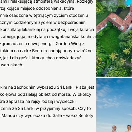
ami i relaksującą atmosferą wakacyjną. Rozległy
rzą kojące miejsce odosobnienia, które
yjemnie osadzone w tętniącym życiem otoczeniu
entycznym codziennym życiem w bezpośrednim
konsultacji lekarskiej na początku, Twoja kuracja
zabiegi, joga, medytacja i wegetariańska kuchnia
i zgromadzeniu nowej energii. Garden Wing z
idokiem na rzekę Bentota nadają pobytowi różne
 jak i dla gości, którzy chcą doświadczyć
e warunkach.
kim na zachodnim wybrzeżu Sri Lanki. Plaża jest
 kolejowa oddzielają obiekt od morza. W okolicy
óra zaprasza na rejsy łodzią i wycieczki.
ażenia ze Sri Lanki w przyjemny sposób. Czy to
 Maadu czy wycieczka do Galle - wokół Bentoty