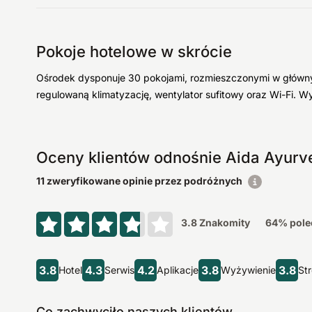
Pokoje hotelowe w skrócie
Ośrodek dysponuje 30 pokojami, rozmieszczonymi w głównym
regulowaną klimatyzację, wentylator sufitowy oraz Wi-Fi. W
Oceny klientów odnośnie Aida Ayurv
11 zweryfikowane opinie przez podróżnych
3.8
Znakomity
64
% pole
3.8
4.3
4.2
3.8
3.8
Hotel
Serwis
Aplikacje
Wyżywienie
St
Co zachwyciło naszych klientów