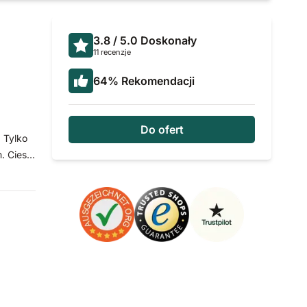
3.8
/ 5.0
Doskonały
11 recenzje
64
%
Rekomendacji
Do ofert
 Tylko
. Ciesz
ce