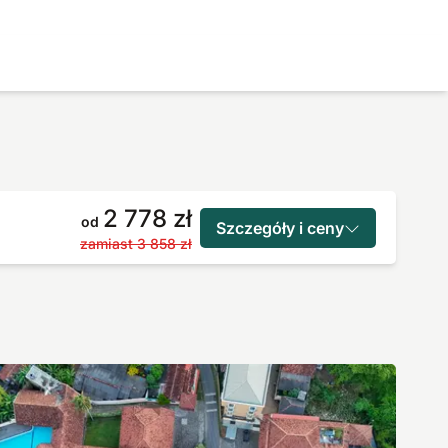
2 778 zł
od
Szczegóły i ceny
zamiast
3 858 zł