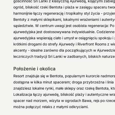
gościnność Sri Lanki z klasyczną Ajurwedą, kojącymi zabieg
ogród, bliskość rzeki Bentota i plaża w zasięgu spaceru two
harmonijnie łączy regenerację i tropikalny styl życia - prz
Bentoty z małymi sklepikami, lokalnymi wrażeniami i aut
sąsiedztwie. W centrum uwagi jest osobista regeneracja: Po 
ajurwedyjska jest dostosowywana indywidualnie. Codzienne 
ajurwedyjska wspierają ciało i umysł w osiągnięciu spokoju 
krótkimi drogami do strefy Ajurwedy i Riverfront Rooms z w
akcenty - idealne zarówno dla początkujących w Ajurwedzie,
leczniczych tradycji Sri Lanki w zadbanych, bliskich naturz
Położenie i okolica
Resort znajduje się w Bentota, popularnym kurorcie nadmors
dostępna w kilka minut spacerem; droga przybrzeżna i linia
znajdziesz lokalne rynki, małe sklepy oraz rzekę Bentota, kt
Lokalizacja łączy ajurwedę, bliskość plaży i autentyczne wr
spacer nad morzem, wizyta w ogrodach Bawa, rejs po rzece
można połączyć relaks z małymi odkryciami.