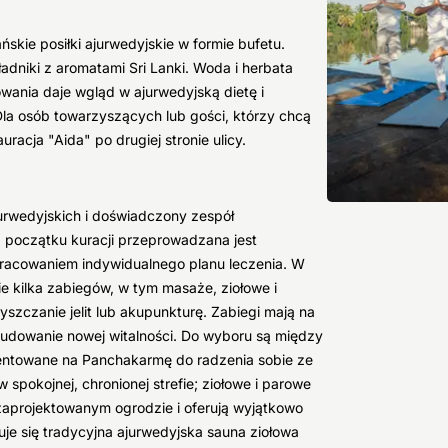
skie posiłki ajurwedyjskie w formie bufetu.
ładniki z aromatami Sri Lanki. Woda i herbata
owania daje wgląd w ajurwedyjską dietę i
a osób towarzyszących lub gości, którzy chcą
racja "Aida" po drugiej stronie ulicy.
urwedyjskich i doświadczony zespół
 początku kuracji przeprowadzana jest
opracowaniem indywidualnego planu leczenia. W
ie kilka zabiegów, w tym masaże, ziołowe i
szczanie jelit lub akupunkturę. Zabiegi mają na
 budowanie nowej witalności. Do wyboru są między
ientowane na Panchakarmę do radzenia sobie ze
 spokojnej, chronionej strefie; ziołowe i parowe
e zaprojektowanym ogrodzie i oferują wyjątkowo
je się tradycyjna ajurwedyjska sauna ziołowa