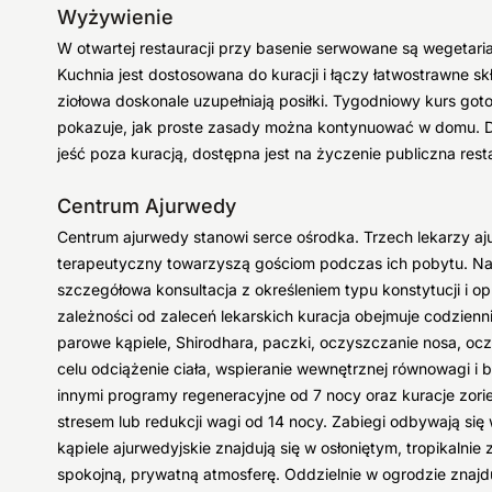
Wyżywienie
W otwartej restauracji przy basenie serwowane są wegetariań
Kuchnia jest dostosowana do kuracji i łączy łatwostrawne sk
ziołowa doskonale uzupełniają posiłki. Tygodniowy kurs got
pokazuje, jak proste zasady można kontynuować w domu. Dl
jeść poza kuracją, dostępna jest na życzenie publiczna restau
Centrum Ajurwedy
Centrum ajurwedy stanowi serce ośrodka. Trzech lekarzy aj
terapeutyczny towarzyszą gościom podczas ich pobytu. Na
szczegółowa konsultacja z określeniem typu konstytucji i 
zależności od zaleceń lekarskich kuracja obejmuje codzienn
parowe kąpiele, Shirodhara, paczki, oczyszczanie nosa, oczy
celu odciążenie ciała, wspieranie wewnętrznej równowagi i
innymi programy regeneracyjne od 7 nocy oraz kuracje zor
stresem lub redukcji wagi od 14 nocy. Zabiegi odbywają się w
kąpiele ajurwedyjskie znajdują się w osłoniętym, tropikalni
spokojną, prywatną atmosferę. Oddzielnie w ogrodzie znajdu