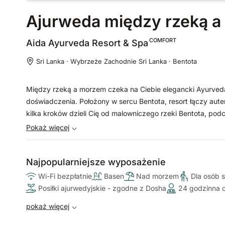
Ajurweda między rzeką 
COMFORT
Aida Ayurveda Resort &
Spa
Sri Lanka · Wybrzeże Zachodnie Sri Lanka · Bentota
Między rzeką a morzem czeka na Ciebie elegancki Ayurveda B
doświadczenia. Położony w sercu Bentota, resort łączy aut
kilka kroków dzieli Cię od malowniczego rzeki Bentota, pod
się holistycznymi kuracjami ajurwedyjskimi, nastrojowymi rej
Pokaż więcej
odosobnienia, które harmonijnie łączy spokój, naturę i dobr
Najpopularniejsze wyposażenie
Wi-Fi bezpłatnie
Basen
Nad morzem
Dla osób 
Posiłki ajurwedyjskie - zgodne z Dosha
24 godzinna o
pokaż więcej