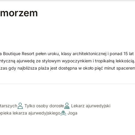
a morzem
outique Resort pełen uroku, klasy architektonicznej i ponad 15 lat
entyczną ajurwedę ze stylowym wypoczynkiem i tropikalną lekkością.
czas gdy najbliższa plaża jest dostępna w około pięć minut spacerem
sami łodzią po rzece i relaksującymi chwilami przy basenie - to miejs
e samopoczucie.
starszych
Tylko osoby dorosłe
Lekarz ajurwedyjski
pieka lekarza ajurwedyjskiego
Joga